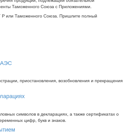
перечня продукции, подлежащей обязательной
аменты Таможенного Союза с Приложениями.
СТ Р или Таможенного Союза. Пришлите полный
 ЕАЭС
истрации, приостановления, возобновления и прекращения
кларациях
овных символов в декларациях, а также сертификатах о
еременных цифр, букв и знаков.
рытием