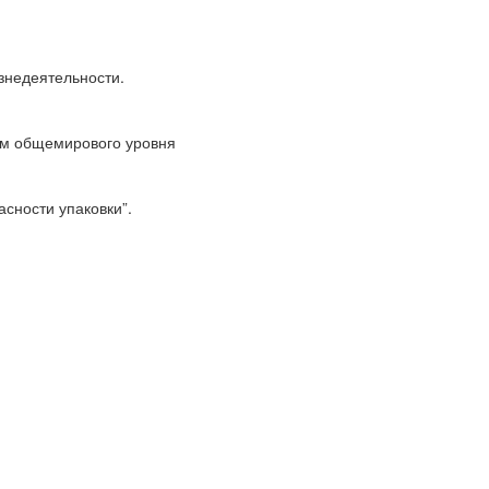
знедеятельности.
ям общемирового уровня
сности упаковки”.