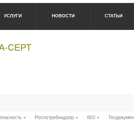
УСЛУГИ
НОВОСТИ
СТАТЬИ
НА-СЕРТ
опасность
Роспотребнадзор
ISO
Техдокуме