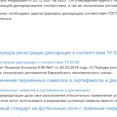
кой Федерации от 23.12.2021 № 2425". Об утверждении единого 
ежащей декларированию соответствия, а так же технические регл
значит необходимо зарегистрировать декларацию соответствия ГО
литься.
Порядок регистрации декларации о соответствии ТР
пит Решение Коллегии ЕЭК №41 от 20.03.2018 года «О Порядке рег
м технических регламентов Евразийского экономического союза».
менение переменных символов в сертификатах и де
аккредитации дала свои разъяснения относительно применения усл
дители могут использовать в маркировке условные символы вместо п
новый стандарт на футбольные поля с травяным пок