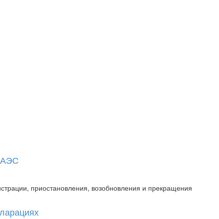
 ЕАЭС
истрации, приостановления, возобновления и прекращения
кларациях