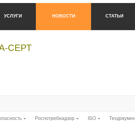
УСЛУГИ
НОВОСТИ
СТАТЬИ
НА-СЕРТ
опасность
Роспотребнадзор
ISO
Техдокуме