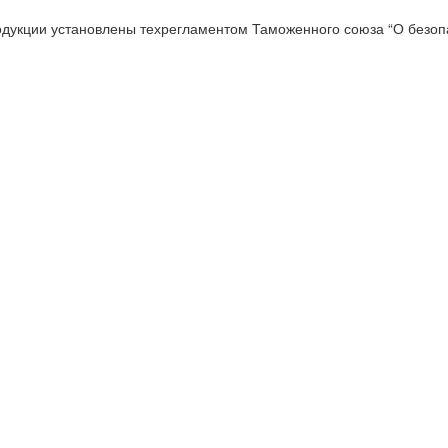
одукции установлены техрегламентом Таможенного союза “О безопа