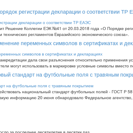
Порядок регистрации декларации о соответствии ТР
пит Решение Коллегии ЕЭК №41 от 20.03.2018 года «О Порядке рег
м технических регламентов Евразийского экономического союза».
менение переменных символов в сертификатах и де
аккредитации дала свои разъяснения относительно применения усл
дители могут использовать в маркировке условные символы вместо п
новый стандарт на футбольные поля с травяным пок
 действовать национальный стандарт футбольных полей - ГОСТ Р 
 Такую информацию 20 июня обнародовало Федеральное агентство
сло за последнее десятилетие в десятки раз.