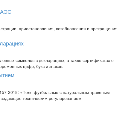
 ЕАЭС
истрации, приостановления, возобновления и прекращения
кларациях
овных символов в декларациях, а также сертификатах о
еременных цифр, букв и знаков.
рытием
58157-2018: «Поля футбольные с натуральным травяным
, ведающее техническим регулированием