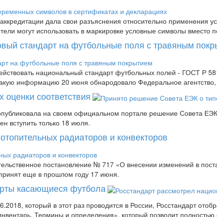
аккредитации дала свои разъяснения относительно применения усл
дители могут использовать в маркировке условные символы вместо п
новый стандарт на футбольные поля с травяным пок
 действовать национальный стандарт футбольных полей - ГОСТ Р 
 Такую информацию 20 июня обнародовало Федеральное агентство
х оценки соответствия
публиковала на своем официальном портале решение Совета ЕЭК 
ен вступить только 18 июля.
 отопительных радиаторов и конвекторов
ительственное постановление № 717 «О внесении изменений в пост
принят еще в прошлом году 17 июня.
арты касающиеся футбола
.2018, который в этот раз проводится в России, Росстандарт отоб
инвентарь. Термины и определения», который позволит полностью