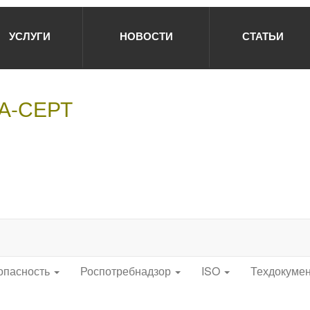
УСЛУГИ
НОВОСТИ
СТАТЬИ
НА-СЕРТ
опасность
Роспотребнадзор
ISO
Техдокуме