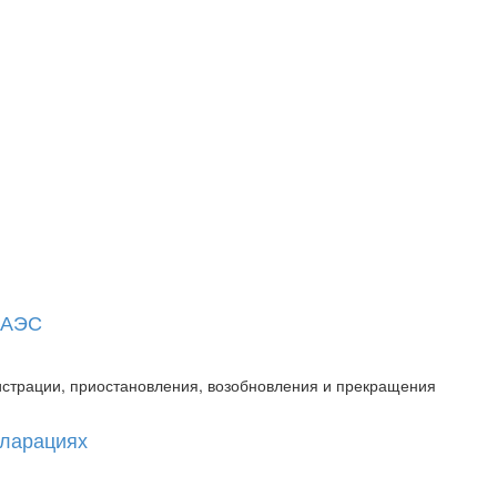
 ЕАЭС
истрации, приостановления, возобновления и прекращения
кларациях