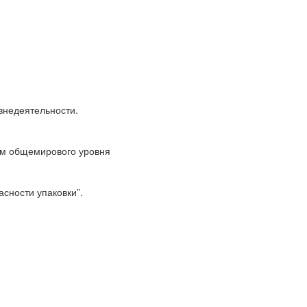
знедеятельности.
ям общемирового уровня
сности упаковки”.