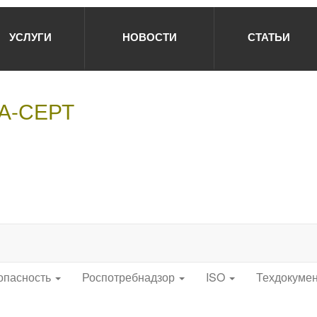
УСЛУГИ
НОВОСТИ
СТАТЬИ
НА-СЕРТ
опасность
Роспотребнадзор
ISO
Техдокуме