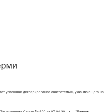
ерми
ает успешное декларирование соответствия, указывающего на
Таможенного Союза № 620 от 07.04.2011г., - "Едином