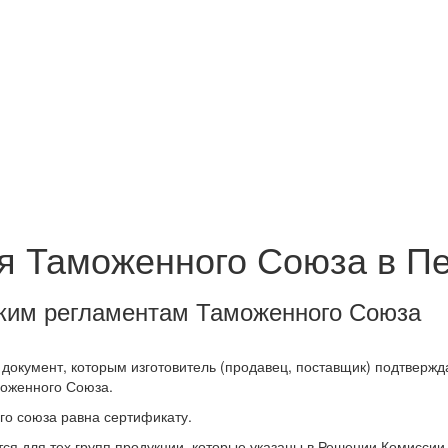
ия Таможенного Союза в П
ским регламентам Таможенного Союза
документ, которым изготовитель (продавец, поставщик) подтвержд
моженного Союза.
го союза равна сертификату.
ся для тех групп продукции, которые указаны в Решении Комиссии 