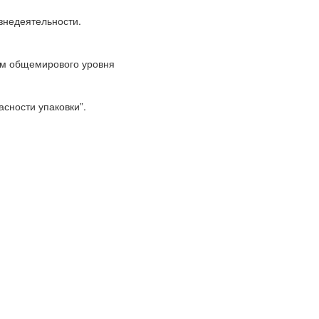
знедеятельности.
ям общемирового уровня
сности упаковки”.