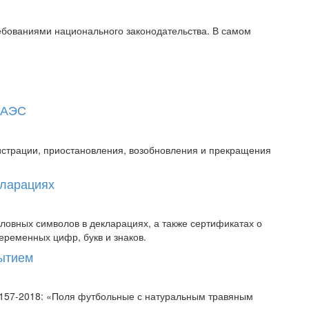
ребованиями национального законодательства. В самом
 ЕАЭС
истрации, приостановления, возобновления и прекращения
кларациях
овных символов в декларациях, а также сертификатах о
еременных цифр, букв и знаков.
рытием
58157-2018: «Поля футбольные с натуральным травяным