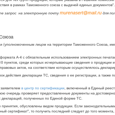
ствия в рамках Таможенного союза с выдачей единых документов".
murenasert@mail.ru
те запрос на электронную почту
для по
 Союза
и (уполномоченным лицом на территории Таможенного Союза, им
ормата А-4 с обязательным использованием электронных печатающи
10 пунктов, среди которых исчерпывающие сведения о продукции и
-правовых актов, на соответствие которым осуществлялось деклари
ок действия декларации ТС, сведения о ее регистрации, а также 
 заявителем
в центр по сертификации
, включенный в Единый реест
вою очередь проверяет предоставленные документы на достоверно
х деклараций, полученных по Единой форме ТС.
е принятия, обусловлены видом продукции. Если законодательными 
ый сертификат", то получить последний следует до того момента