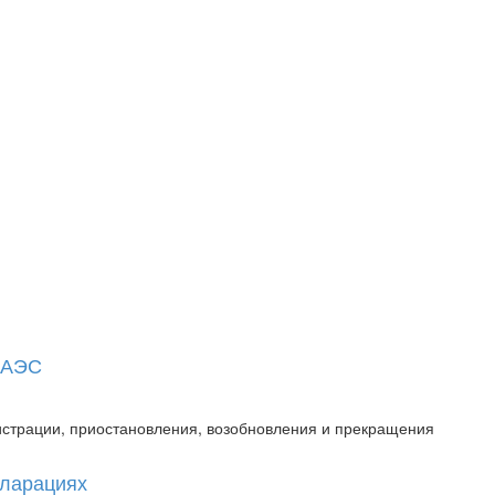
 ЕАЭС
истрации, приостановления, возобновления и прекращения
кларациях