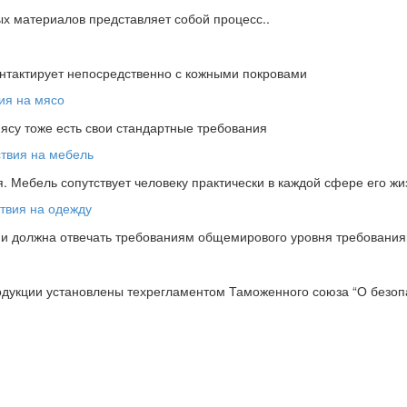
х материалов представляет собой процесс..
онтактирует непосредственно с кожными покровами
мясу тоже есть свои стандартные требования
 Мебель сопутствует человеку практически в каждой сфере его жи
ции должна отвечать требованиям общемирового уровня требовани
одукции установлены техрегламентом Таможенного союза “О безопа