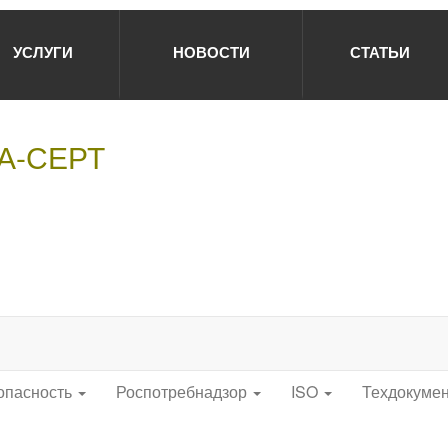
УСЛУГИ
НОВОСТИ
СТАТЬИ
НА-СЕРТ
опасность
Роспотребнадзор
ISO
Техдокуме