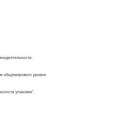
знедеятельности.
ям общемирового уровня
сности упаковки”.