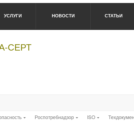
УСЛУГИ
НОВОСТИ
СТАТЬИ
НА-СЕРТ
опасность
Роспотребнадзор
ISO
Техдокуме