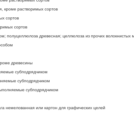
я, кроме растворимых сортов
ых сортов
оримых сортов
ом; полуцеллюлоза древесная; целлюлоза из прочих волокнистых 
особом
кроме древесины
лняемые субподрядчиком
олняемые субподрядчиком
 выполняемые субподрядчиком
мага немелованная или картон для графических целей