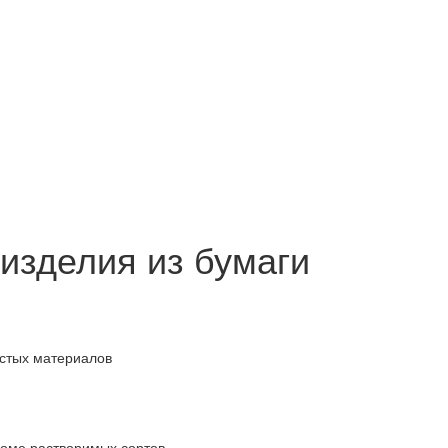
 изделия из бумаги
истых материалов
роме растворимых сортов