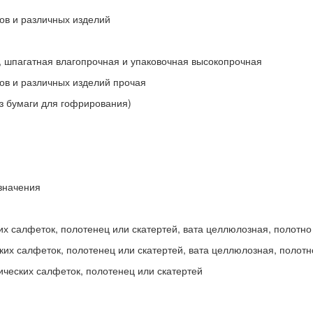
тов и различных изделий
, шпагатная влагопрочная и упаковочная высокопрочная
тов и различных изделий прочая
ез бумаги для гофрирования)
азначения
ких салфеток, полотенец или скатертей, вата целлюлозная, полотн
ских салфеток, полотенец или скатертей, вата целлюлозная, полот
тических салфеток, полотенец или скатертей