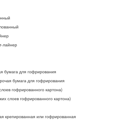
анный
елованный
йнер
т-лайнер
ая бумага для гофрирования
прочая бумага для гофрирования
 слоев гофрированного картона)
ских слоев гофрированного картона)
ая крепированная или гофрированная