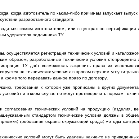
огда, когда изготовитель по каким-либо причинам запускает выпуск
сутствии разработанного стандарта.
водиться самим изготовителем, или в центрах по сертификации и
лены удержателя подлинника ТУ.
ны, осуществляется регистрация технических условий и каталожно
ким образом, разработанные технические условия стопроцентно 
истрация ТУ даёт возможность закрепить право их использова
сируется на технических условиях в правом верхнем углу титульн
а кроме того передавать данное право по договору.
кцию, требования к которой уже прописаны в других документа
х условий ни в коем случае не могут противоречить нормам техни
и согласования технических условий на продукцию (изделия, в
 вышеуказанным стандартом технические условия должны в общем 
 приемки; требования охраны окружающей среды; методы контроля
ехнических условий могут быть удалены какие-то из приведенны