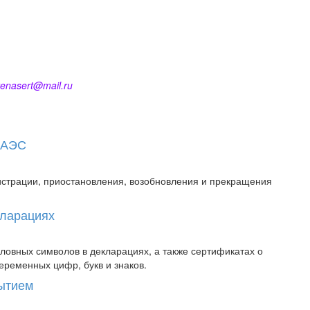
enasert@mail.ru
 ЕАЭС
истрации, приостановления, возобновления и прекращения
кларациях
овных символов в декларациях, а также сертификатах о
еременных цифр, букв и знаков.
рытием