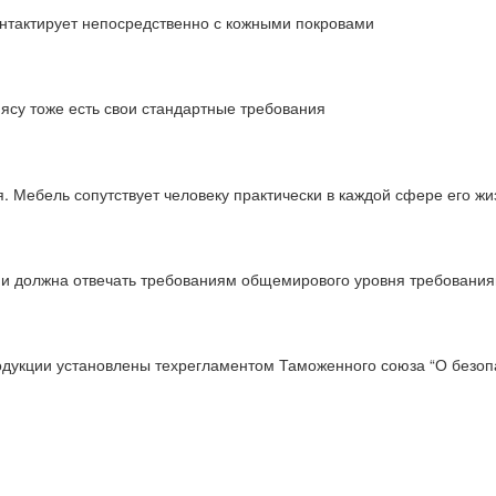
онтактирует непосредственно с кожными покровами
мясу тоже есть свои стандартные требования
 Мебель сопутствует человеку практически в каждой сфере его жи
ции должна отвечать требованиям общемирового уровня требовани
одукции установлены техрегламентом Таможенного союза “О безопа