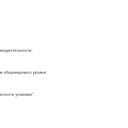
знедеятельности.
ям общемирового уровня
сности упаковки”.