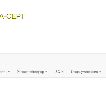
НА-СЕРТ
ость
Роспотребнадзор
ISO
Техдокументация