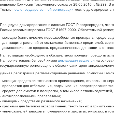
решению Комиссии Таможенного союза от 28.05.2010 г. № 299. В 
Только
после государственной регистрации
можно декларировать т
Процедура декларирования в системе ГОСТ Р подтверждает, что т
России регламентированы ГОСТ 51697-2000. Обязательной регист
- моющие (синтетические порошкообразные препараты, средства 
- для защиты растений от сельскохозяйственных вредителей, сорн
- дезинсекционные средства, предназначенные для защиты от нас
На пестициды необходимо в обязательном порядке проводить испы
На прочие товары бытовой химии
декларация выдается
на основан
государственную регистрацию в области санитарно-эпидемиологич
Данная регистрация регламентирована решением Комиссии Таможе
- моющих средств синтетического происхождения, стиральных жир
- препаратов для отбеливания, подсинивания, аппретирования тка
- средств для очистки и полировки, в том числе пятновыводителей,
- антикоррозионными препаратами;
- клеящими средствами различного назначения;
- красками для бытовой окраски тканей, текстильных и трикотажных
- уничтожителей запахов в помещениях и закрытых емкостях, в т