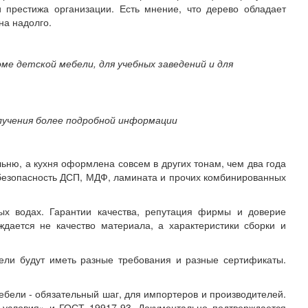
 престижа организации. Есть мнение, что дерево обладает
на надолго.
ме детской мебели, для учебных заведений и для
лучения более подробной информации
ьню, а кухня оформлена совсем в других тонам, чем два года
о безопасность ДСП, МДФ, ламината и прочих комбинированных
ых водах. Гарантии качества, репутация фирмы и доверие
ждается не качество материала, а характеристики сборки и
ели будут иметь разные требования и разные сертификаты.
бели - обязательный шаг, для импортеров и производителей.
условия» и ГОСТ 19917-93. Документально подтверждается