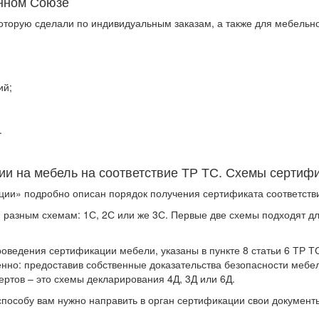
нном Союзе
оторую сделали по индивидуальным заказам, а также для мебельно
ий;
.
ии на мебель на соответствие ТР ТС. Схемы сертиф
кции» подробно описан порядок получения сертификата соответст
разным схемам: 1С, 2С или же 3С. Первые две схемы подходят д
ведения сертификации мебели, указаны в пункте 8 статьи 6 ТР Т
нно: предоставив собственные доказательства безопасности мебе
ертов – это схемы декларирования 4Д, 3Д или 6Д.
способу вам нужно направить в орган сертификации свои докумен