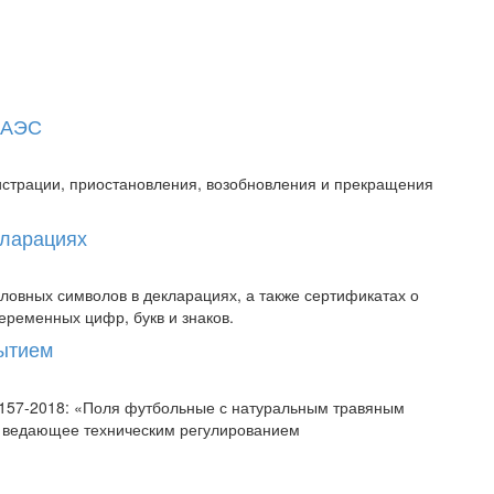
 ЕАЭС
истрации, приостановления, возобновления и прекращения
кларациях
овных символов в декларациях, а также сертификатах о
еременных цифр, букв и знаков.
рытием
58157-2018: «Поля футбольные с натуральным травяным
, ведающее техническим регулированием