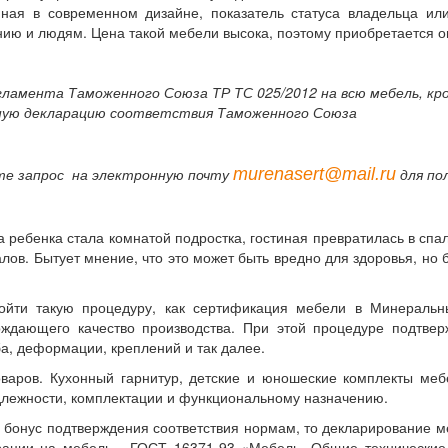
нная в современном дизайне, показатель статуса владельца или
ию и людям. Цена такой мебели высока, поэтому приобретается о
гламента Таможенного Союза ТР ТС 025/2012 на всю мебель, кро
ную декларацию соответствия Таможенного Союза
murenasert@mail.ru
те запрос на электронную почту
для по
 ребенка стала комнатой подростка, гостиная превратилась в спал
лов. Бытует мнение, что это может быть вредно для здоровья, н
ойти такую процедуру, как сертификация мебели в Минеральн
рждающего качество производства. При этой процедуре подтвер
а, деформации, креплений и так далее.
варов. Кухонный гарнитур, детские и юношеские комплекты меб
длежности, комплектации и функциональному назначению.
 бонус подтверждения соответствия нормам, то декларирование ме
рации на мебель - ГОСТ 16371-93 «Мебель. Общие технические 