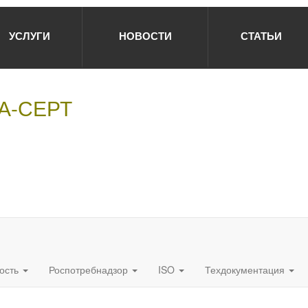
УСЛУГИ
НОВОСТИ
СТАТЬИ
НА-СЕРТ
ость
Роспотребнадзор
ISO
Техдокументация