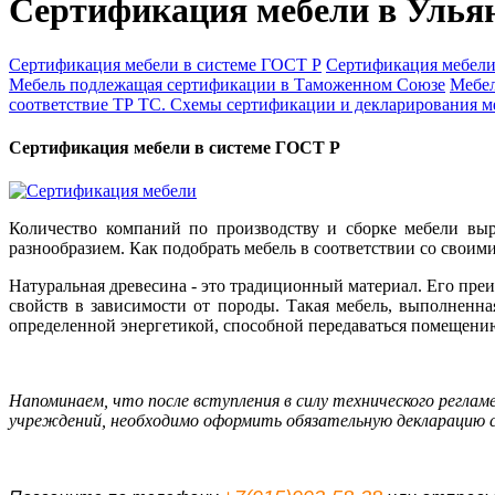
Сертификация мебели в Улья
Сертификация мебели в системе ГОСТ Р
Сертификация мебели
Мебель подлежащая сертификации в Таможенном Союзе
Мебел
соответствие ТР ТС. Схемы сертификации и декларирования м
Сертификация мебели в системе ГОСТ Р
Количество компаний по производству и сборке мебели выр
разнообразием. Как подобрать мебель в соответствии со своим
Натуральная древесина - это традиционный материал. Его преи
свойств в зависимости от породы. Такая мебель, выполненная
определенной энергетикой, способной передаваться помещению
Напоминаем, что после вступления в силу технического реглам
учреждений, необходимо оформить обязательную декларацию