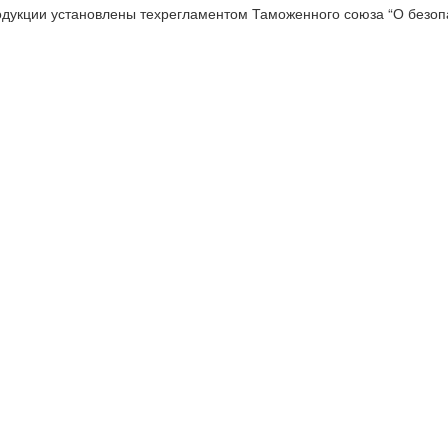
одукции установлены техрегламентом Таможенного союза “О безопа