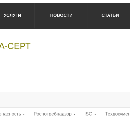
УСЛУГИ
НОВОСТИ
СТАТЬИ
НА-СЕРТ
опасность
Роспотребнадзор
ISO
Техдокуме