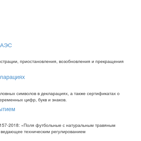
 ЕАЭС
истрации, приостановления, возобновления и прекращения
кларациях
овных символов в декларациях, а также сертификатах о
еременных цифр, букв и знаков.
рытием
58157-2018: «Поля футбольные с натуральным травяным
, ведающее техническим регулированием