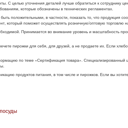
нты. С целью уточнения деталей лучше обратиться к сотруднику ц
ребованиям, которые обозначены в технических регламентах.
быть положительными, в частности, показать то, что продукция со
т, который поможет осуществлять розничную/оптовую торговлю на
бходимой. Принимается во внимание уровень и масштабность прои
ечете пирожки для себя, для друзей, а не продаете их. Если хле
формацию по теме «Сертификация товара». Специализированный 
ны.
икацию продуктов питания, в том числе и пирожков. Если вы хотит
 посуды