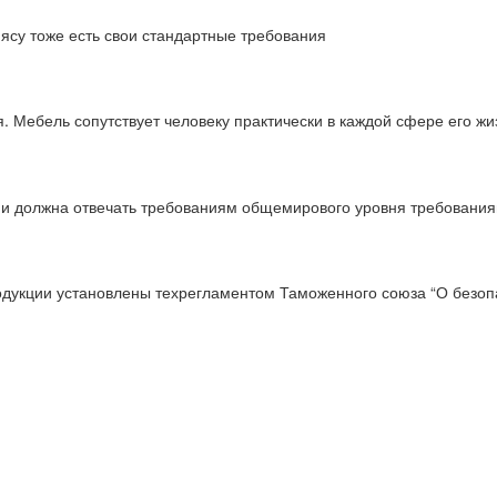
мясу тоже есть свои стандартные требования
 Мебель сопутствует человеку практически в каждой сфере его жи
ции должна отвечать требованиям общемирового уровня требовани
одукции установлены техрегламентом Таможенного союза “О безопа