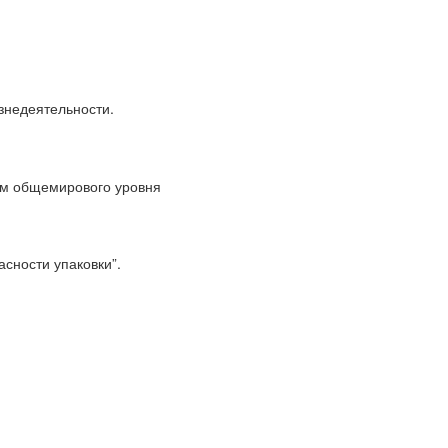
знедеятельности.
ям общемирового уровня
сности упаковки”.