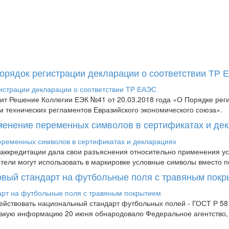
Порядок регистрации декларации о соответствии ТР
пит Решение Коллегии ЕЭК №41 от 20.03.2018 года «О Порядке рег
м технических регламентов Евразийского экономического союза».
менение переменных символов в сертификатах и де
аккредитации дала свои разъяснения относительно применения усл
дители могут использовать в маркировке условные символы вместо п
новый стандарт на футбольные поля с травяным пок
 действовать национальный стандарт футбольных полей - ГОСТ Р 
 Такую информацию 20 июня обнародовало Федеральное агентство