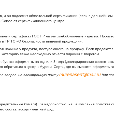
в, и он подлежит обязательной сертификации (если в дальнейшем
 Союза от сертификационного центра.
ный сертификат ГОСТ Р на эти хлебобулочные изделия. Производ
ы в ТР ТС «О безопасности пищевой продукции».
кая начинка у продукта, поступающего на продажу. Если продаютс
 категорию также необходимо отнести пирожки с творогом.
уется оформлять на год или 3 года (декларирование соответствия 
ся обратиться в центр «Мурена-Серт», где вы сможете оформить з
murenasert@mail.ru
те запрос на электронную почту
для по
чредительные бумаги). За надобностью, наша компания поможет со
его состав, ассортиментный ряд.