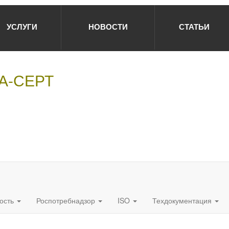
УСЛУГИ
НОВОСТИ
СТАТЬИ
НА-СЕРТ
ость
Роспотребнадзор
ISO
Техдокументация