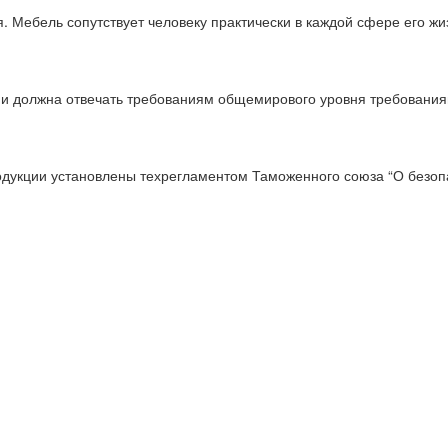
 Мебель сопутствует человеку практически в каждой сфере его жи
ции должна отвечать требованиям общемирового уровня требовани
одукции установлены техрегламентом Таможенного союза “О безопа