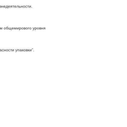
знедеятельности.
ям общемирового уровня
сности упаковки”.