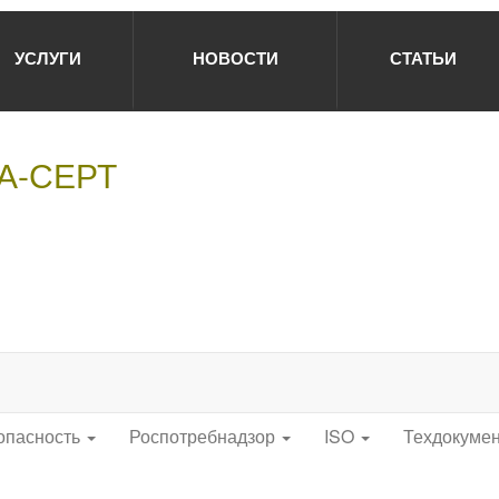
УСЛУГИ
НОВОСТИ
СТАТЬИ
НА-СЕРТ
опасность
Роспотребнадзор
ISO
Техдокуме