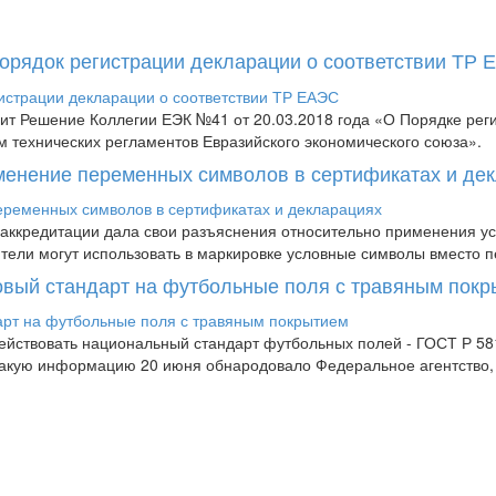
Порядок регистрации декларации о соответствии ТР
пит Решение Коллегии ЕЭК №41 от 20.03.2018 года «О Порядке рег
м технических регламентов Евразийского экономического союза».
менение переменных символов в сертификатах и де
аккредитации дала свои разъяснения относительно применения усл
дители могут использовать в маркировке условные символы вместо п
новый стандарт на футбольные поля с травяным пок
 действовать национальный стандарт футбольных полей - ГОСТ Р 
 Такую информацию 20 июня обнародовало Федеральное агентство