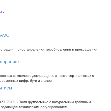
.ru
 ЕАЭС
истрации, приостановления, возобновления и прекращения
кларациях
овных символов в декларациях, а также сертификатах о
еременных цифр, букв и знаков.
рытием
58157-2018: «Поля футбольные с натуральным травяным
, ведающее техническим регулированием