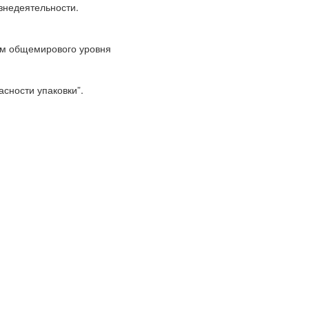
знедеятельности.
ям общемирового уровня
сности упаковки”.