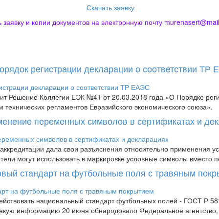
Скачать заявку
заявку и копии документов на электронную почту murenasert@mail
Порядок регистрации декларации о соответствии ТР
пит Решение Коллегии ЕЭК №41 от 20.03.2018 года «О Порядке рег
м технических регламентов Евразийского экономического союза».
менение переменных символов в сертификатах и де
аккредитации дала свои разъяснения относительно применения усл
дители могут использовать в маркировке условные символы вместо п
новый стандарт на футбольные поля с травяным пок
 действовать национальный стандарт футбольных полей - ГОСТ Р 
 Такую информацию 20 июня обнародовало Федеральное агентство