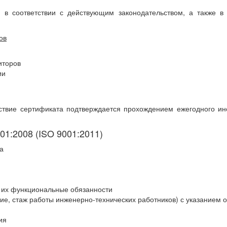
 в соответствии с действующим законодательством, а также в 
ов
иторов
ии
ствие сертификата подтверждается прохождением ежегодного инсп
1:2008 (ISO 9001:2011)
а
 их функциональные обязанности
е, стаж работы инженерно-технических работников) с указанием от
ия