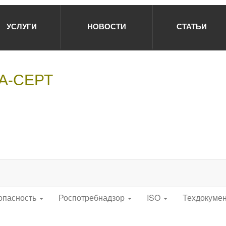
УСЛУГИ
НОВОСТИ
СТАТЬИ
НА-СЕРТ
опасность
Роспотребнадзор
ISO
Техдокуме