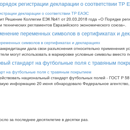
Порядок регистрации декларации о соответствии ТР
пит Решение Коллегии ЕЭК №41 от 20.03.2018 года «О Порядке рег
м технических регламентов Евразийского экономического союза».
менение переменных символов в сертификатах и де
аккредитации дала свои разъяснения относительно применения усл
дители могут использовать в маркировке условные символы вместо п
новый стандарт на футбольные поля с травяным пок
 действовать национальный стандарт футбольных полей - ГОСТ Р 
 Такую информацию 20 июня обнародовало Федеральное агентство
сло за последнее десятилетие в десятки раз.