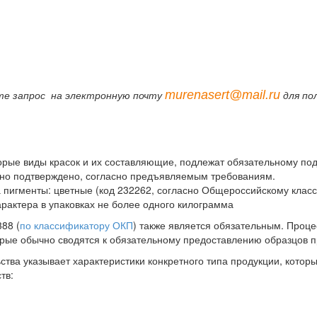
murenasert@mail.ru
те запрос на электронную почту
для по
ые виды красок и их составляющие, подлежат обязательному подт
льно подтверждено, согласно предъявляемым требованиям.
пигменты: цветные (код 232262, согласно Общероссийскому класс
арактера в упаковках не более одного килограмма
88 (
по классификатору ОКП
) также является обязательным. Проц
орые обычно сводятся к обязательному предоставлению образцов 
тва указывает характеристики конкретного типа продукции, котор
тв: