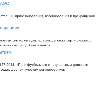
 ЕАЭС
истрации, приостановления, возобновления и прекращения
кларациях
овных символов в декларациях, а также сертификатах о
еременных цифр, букв и знаков.
рытием
58157-2018: «Поля футбольные с натуральным травяным
, ведающее техническим регулированием