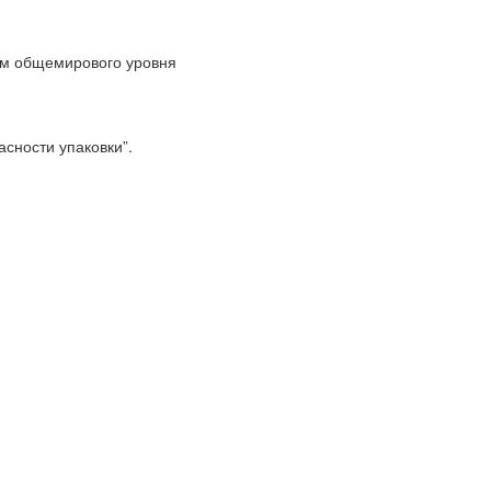
ям общемирового уровня
сности упаковки”.