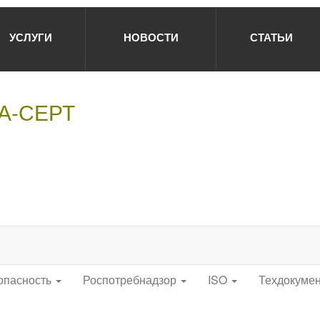
УСЛУГИ
НОВОСТИ
СТАТЬИ
НА-СЕРТ
опасность
Роспотребнадзор
ISO
Техдокуме