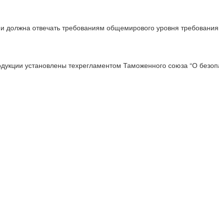
ции должна отвечать требованиям общемирового уровня требовани
одукции установлены техрегламентом Таможенного союза “О безопа