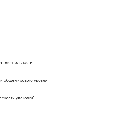
знедеятельности.
ям общемирового уровня
сности упаковки”.