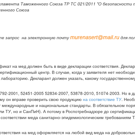
егламента Таможенного Союза ТР ТС 021/2011 "О безопасности 
енного Союза
murenasert@mail.ru
те запрос на электронную почту
для по
ификат на мед должен быть в виде декларации соответствия. Декла
сертификационный центр. В случае, когда у заявителя нет необход
лабораторию. Декларант должен указать, какому государственном
792-2001, 52451-2005 52834-2007, 53878-2010, 51074-2003. Но в д
ому он вправе проверить свою продукцию
на соответствие ТУ
. Необ
т международные и национальные стандарты. В обязательном поря
ли ТУ, но и СанПиН). А потому в Роспотребнадзоре до сертификац
 соответствии меда санитарно-эпидемиологическим требованиям 
соответствия на мед оформляется на любой вид меда на добровольн