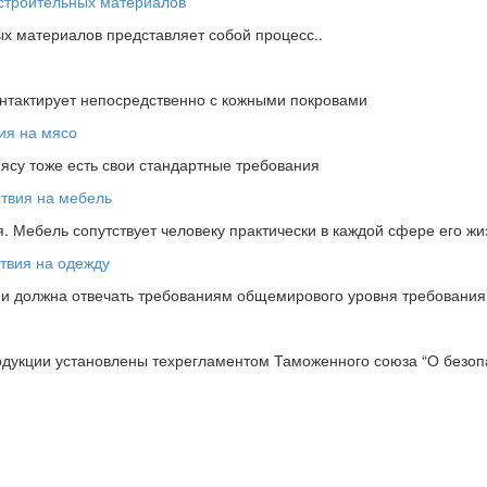
х материалов представляет собой процесс..
онтактирует непосредственно с кожными покровами
мясу тоже есть свои стандартные требования
 Мебель сопутствует человеку практически в каждой сфере его жи
ции должна отвечать требованиям общемирового уровня требовани
одукции установлены техрегламентом Таможенного союза “О безопа