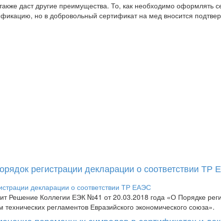
 также даст другие преимущества. То, как необходимо оформлять
тификацию, но в добровольный сертификат на мед вносится подтвер
Порядок регистрации декларации о соответствии ТР
пит Решение Коллегии ЕЭК №41 от 20.03.2018 года «О Порядке рег
м технических регламентов Евразийского экономического союза».
менение переменных символов в сертификатах и де