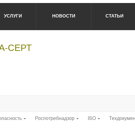
УСЛУГИ
НОВОСТИ
СТАТЬИ
НА-СЕРТ
опасность
Роспотребнадзор
ISO
Техдокуме