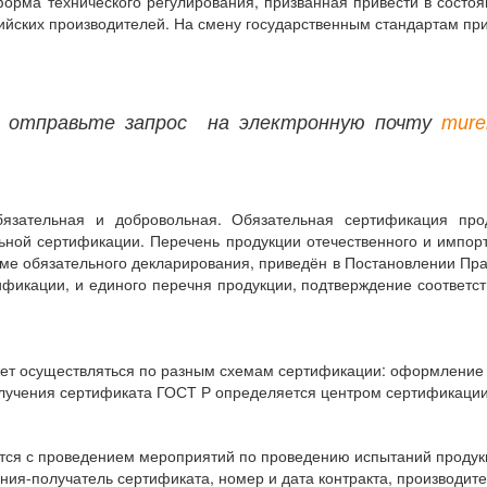
рма технического регулирования, призванная привести в состоян
ийских производителей. На смену государственным стандартам при
 отправьте запрос на электронную почту
mure
язательная и добровольная. Обязательная сертификация про
ной сертификации. Перечень продукции отечественного и импор
ме обязательного декларирования, приведён в Постановлении Пра
фикации, и единого перечня продукции, подтверждение соответс
ет осуществляться по разным схемам сертификации: оформление 
получения сертификата ГОСТ Р определяется центром сертификации
тся с проведением мероприятий по проведению испытаний продукц
ия-получатель сертификата, номер и дата контракта, производител