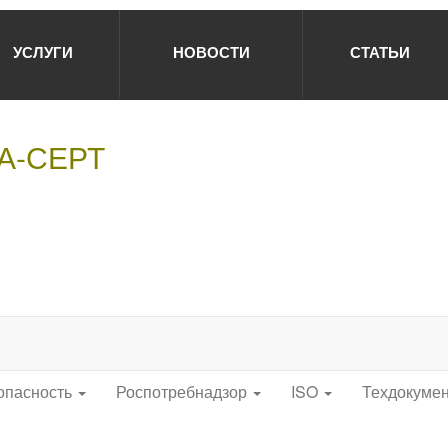
УСЛУГИ
НОВОСТИ
СТАТЬИ
НА-СЕРТ
опасность
Роспотребнадзор
ISO
Техдокуме