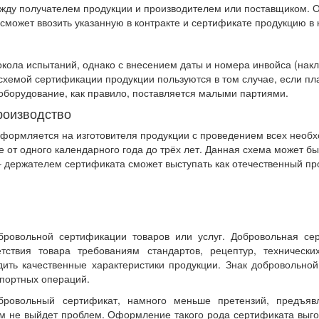
ежду получателем продукции и производителем или поставщиком. 
сможет ввозить указанную в контракте и сертификате продукцию в
кола испытаний, однако с внесением даты и номера инвойса (накл
схемой сертификации продукции пользуются в том случае, если пл
 оборудование, как правило, поставляется малыми партиями.
роизводство
оформляется на изготовителя продукции с проведением всех необ
ае от одного календарного года до трёх лет. Данная схема может 
– держателем сертификата сможет выступать как отечественный про
бровольной сертификации товаров или услуг. Добровольная сер
етствия товара требованиям стандартов, рецептур, техническ
ить качественные характеристики продукции. Знак добровольной
мпортных операций.
овольный сертификат, намного меньше претензий, предъяв
ним не выйдет проблем. Оформление такого рода сертификата выго