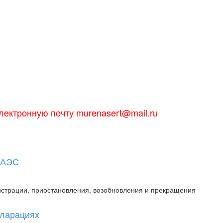
лектронную почту murenasert@mail.ru
 ЕАЭС
истрации, приостановления, возобновления и прекращения
кларациях