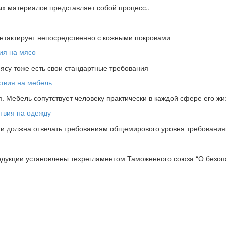
х материалов представляет собой процесс..
онтактирует непосредственно с кожными покровами
мясу тоже есть свои стандартные требования
 Мебель сопутствует человеку практически в каждой сфере его жи
ции должна отвечать требованиям общемирового уровня требовани
одукции установлены техрегламентом Таможенного союза “О безопа