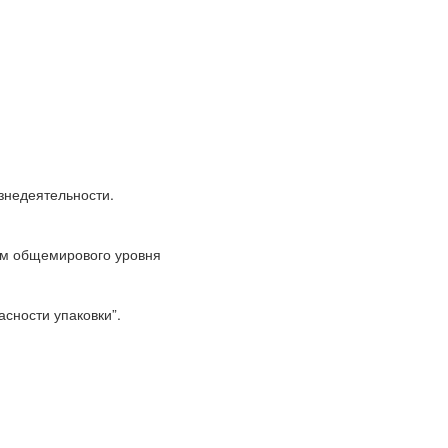
знедеятельности.
ям общемирового уровня
сности упаковки”.