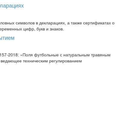
кларациях
овных символов в декларациях, а также сертификатах о
еременных цифр, букв и знаков.
рытием
58157-2018: «Поля футбольные с натуральным травяным
, ведающее техническим регулированием