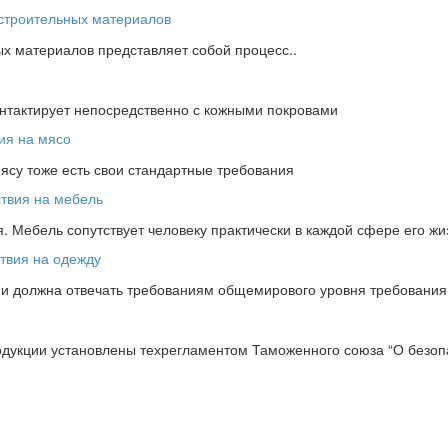
х материалов представляет собой процесс..
онтактирует непосредственно с кожными покровами
мясу тоже есть свои стандартные требования
 Мебель сопутствует человеку практически в каждой сфере его жи
ции должна отвечать требованиям общемирового уровня требовани
одукции установлены техрегламентом Таможенного союза “О безопа