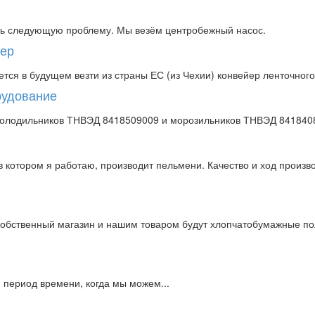
ать следующую проблему. Мы везём центробежный насос.
йер
тся в будущем везти из страны ЕС (из Чехии) конвейер ленточного 
рудование
 холодильников ТНВЭД 8418509009 и морозильников ТНВЭД 8418408
 котором я работаю, производит пельмени. Качество и ход произво
собственный магазин и нашим товаром будут хлопчатобумажные по
 период времени, когда мы можем...