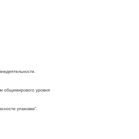
знедеятельности.
ям общемирового уровня
сности упаковки”.