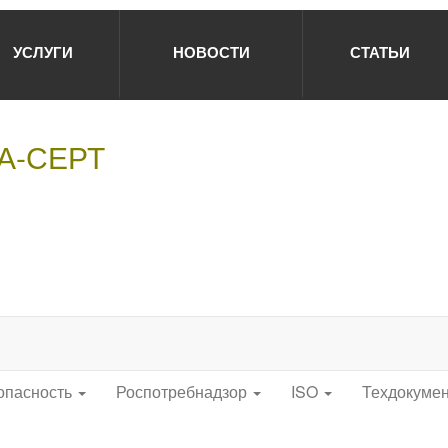
УСЛУГИ
НОВОСТИ
СТАТЬИ
НА-СЕРТ
опасность
Роспотребнадзор
ISO
Техдокуме