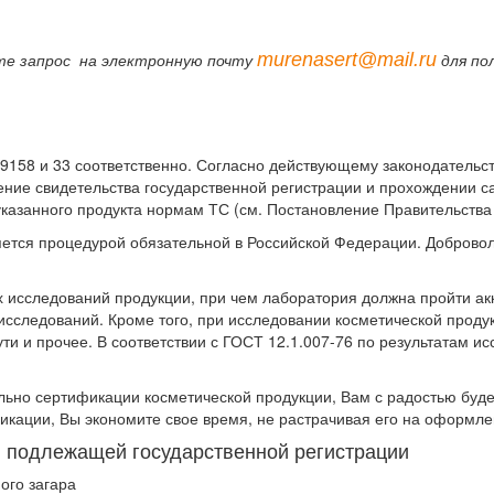
murenasert@mail.ru
те запрос на электронную почту
для по
9158 и 33 соответственно. Согласно действующему законодательст
чение свидетельства государственной регистрации и прохождении 
азанного продукта нормам ТС (см. Постановление Правительства № 2
ется процедурой обязательной в Российской Федерации. Доброво
 исследований продукции, при чем лаборатория должна пройти ак
 исследований. Кроме того, при исследовании косметической проду
ути и прочее. В соответствии с ГОСТ 12.1.007-76 по результатам 
ьно сертификации косметической продукции, Вам с радостью буде
икации, Вы экономите свое время, не растрачивая его на оформл
 подлежащей государственной регистрации
ого загара