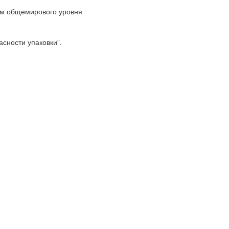
ям общемирового уровня
сности упаковки”.