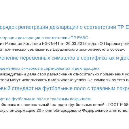
Порядок регистрации декларации о соответствии ТР
пит Решение Коллегии ЕЭК №41 от 20.03.2018 года «О Порядке рег
м технических регламентов Евразийского экономического союза».
менение переменных символов в сертификатах и де
аккредитации дала свои разъяснения относительно применения усл
дители могут использовать в маркировке условные символы вместо п
новый стандарт на футбольные поля с травяным пок
 действовать национальный стандарт футбольных полей - ГОСТ Р 
 Такую информацию 20 июня обнародовало Федеральное агентство