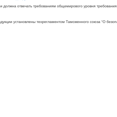
ции должна отвечать требованиям общемирового уровня требовани
одукции установлены техрегламентом Таможенного союза “О безопа