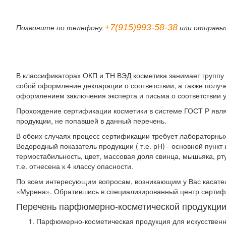
+7(915)993-58-38
Позвоните по телефону
или отправь
В классификаторах ОКП и ТН ВЭД косметика занимает группу 
собой оформление декларации о соответствии, а также полу
оформлением заключения эксперта и письма о соответствии ук
Прохождение сертификации косметики в системе ГОСТ Р явля
продукции, не попавшей в данный перечень.
В обоих случаях процесс сертификации требует лабораторных
Водородный показатель продукции ( т.е. рН) - основной пункт
термостабильность, цвет, массовая доля свинца, мышьяка, рт
т.е. отнесена к 4 классу опасности.
По всем интересующим вопросам, возникающим у Вас касател
«Мурена». Обратившись в специализированный центр сертиф
Перечень парфюмерно-косметической продукции
Парфюмерно-косметическая продукция для искусственн