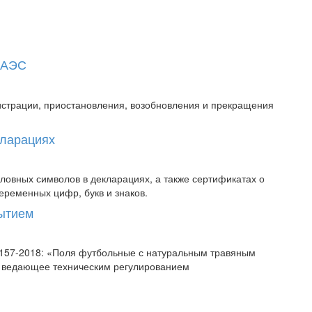
 ЕАЭС
истрации, приостановления, возобновления и прекращения
кларациях
овных символов в декларациях, а также сертификатах о
еременных цифр, букв и знаков.
рытием
58157-2018: «Поля футбольные с натуральным травяным
, ведающее техническим регулированием