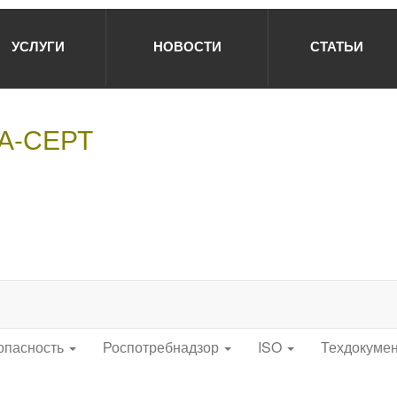
УСЛУГИ
НОВОСТИ
СТАТЬИ
НА-СЕРТ
опасность
Роспотребнадзор
ISO
Техдокуме