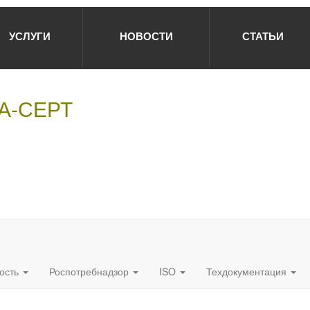
УСЛУГИ
НОВОСТИ
СТАТЬИ
НА-СЕРТ
ость
Роспотребнадзор
ISO
Техдокументация