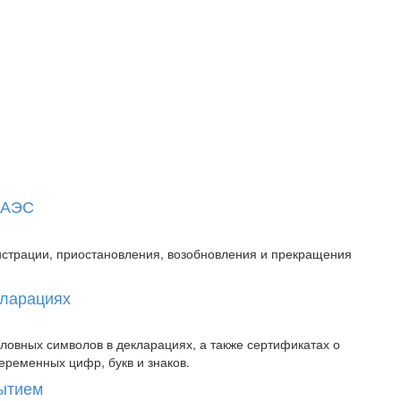
 ЕАЭС
истрации, приостановления, возобновления и прекращения
кларациях
овных символов в декларациях, а также сертификатах о
еременных цифр, букв и знаков.
рытием