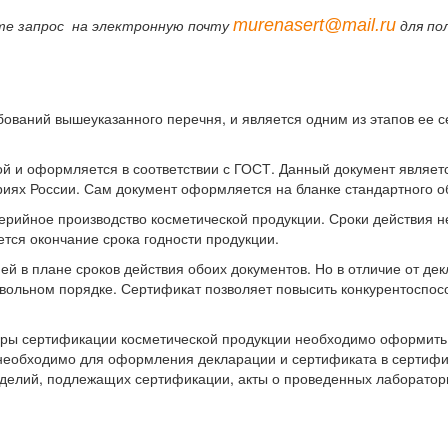
murenasert@mail.ru
те запрос на электронную почту
для по
ебований вышеуказанного перечня, и является одним из этапов ее
й и оформляется в соответствии с ГОСТ. Данный документ являетс
риях России. Сам документ оформляется на бланке стандартного о
 серийное производство косметической продукции. Сроки действия 
ется окончание срока годности продукции.
ей в плане сроков действия обоих документов. Но в отличие от д
ольном порядке. Сертификат позволяет повысить конкурентоспособ
 сертификации косметической продукции необходимо оформить св
 необходимо для оформления декларации и сертификата в сертифи
делий, подлежащих сертификации, акты о проведенных лабораторн