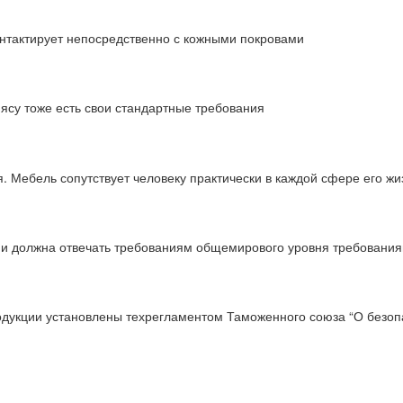
онтактирует непосредственно с кожными покровами
мясу тоже есть свои стандартные требования
 Мебель сопутствует человеку практически в каждой сфере его жи
ции должна отвечать требованиям общемирового уровня требовани
одукции установлены техрегламентом Таможенного союза “О безопа