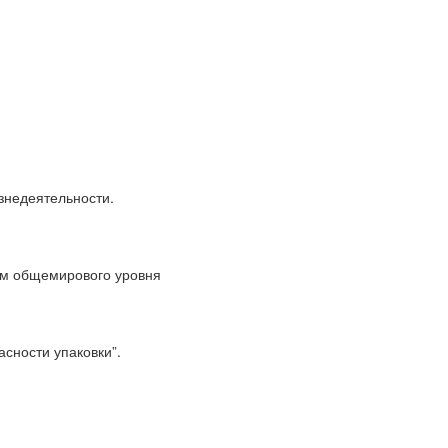
знедеятельности.
ям общемирового уровня
сности упаковки”.