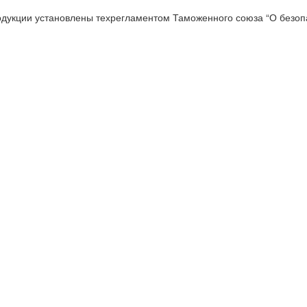
одукции установлены техрегламентом Таможенного союза “О безопа