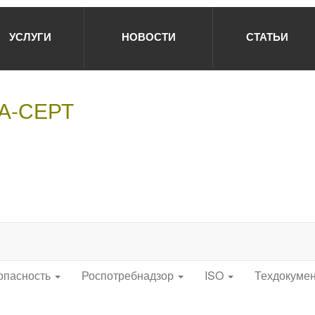
УСЛУГИ
НОВОСТИ
СТАТЬИ
НА-СЕРТ
опасность
Роспотребнадзор
ISO
Техдокуме