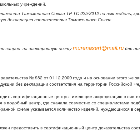
ошкольных учреждений.
гламента Таможенного Союза ТР ТС 025/2012 на всю мебель, кро
ную декларацию соответствия Таможенного Союза
murenasert@mail.ru
те запрос на электронную почту
для по
авительства № 982 от 01.12.2009 года и на основании этого же з
укции без декларации соответствия на территории Российской Ф
водить сертификационные центры, имеющие аккредитацию в систе
я в подобный центр, где сначала совместно со специалистами по
бранной схеме указывается количество изделий, нуждающихся в се
олжен предоставить в сертификационный центр доказательства соо