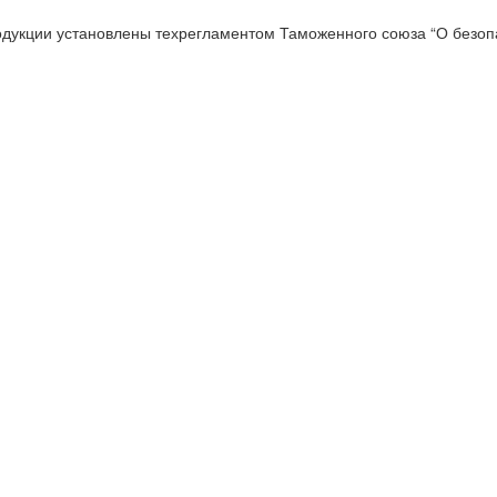
одукции установлены техрегламентом Таможенного союза “О безопа