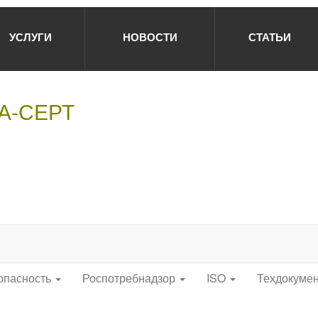
УСЛУГИ
НОВОСТИ
СТАТЬИ
НА-СЕРТ
опасность
Роспотребнадзор
ISO
Техдокуме