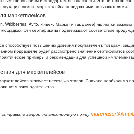
ьным требованиям и стандартам безопасности. Это не только спо
 репутацию самого маркетплейса перед своими пользователями.
для маркетплейсов
, Wildberries, Avito, Яндекс.Маркет и так далее) являются важны
н-площадках. Эти сертификаты подтверждают соответствие продук
се способствует повышению доверия покупателей к товарам, защи
данном подразделе будет рассмотрено значение сертификатов соо
 практические примеры и рекомендации для успешной имплементац
тствия для маркетплейсов
маркетплейсов включает несколько этапов. Сначала необходимо про
бованиям законодательства.
murenasert@mail.
 отправьте запрос на электронную почту