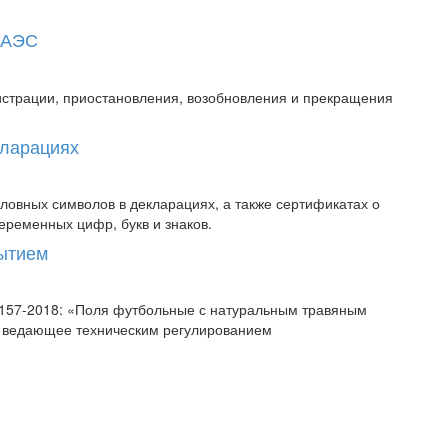
 ЕАЭС
истрации, приостановления, возобновления и прекращения
кларациях
овных символов в декларациях, а также сертификатах о
еременных цифр, букв и знаков.
рытием
58157-2018: «Поля футбольные с натуральным травяным
, ведающее техническим регулированием