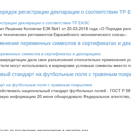
Порядок регистрации декларации о соответствии ТР
пит Решение Коллегии ЕЭК №41 от 20.03.2018 года «О Порядке рег
м технических регламентов Евразийского экономического союза».
менение переменных символов в сертификатах и де
аккредитации дала свои разъяснения относительно применения усл
дители могут использовать в маркировке условные символы вместо п
новый стандарт на футбольные поля с травяным пок
 действовать национальный стандарт футбольных полей - ГОСТ Р 
 Такую информацию 20 июня обнародовало Федеральное агентство
сло за последнее десятилетие в десятки раз.